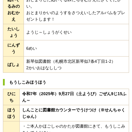
るみの
い。
おむか
おとまりかいのようすをさつえいしたアルバムをプレ
え
ゼントします！
たいし
ようじ～しょうがくせい
ょう
にんず
6めい
う
新琴似図書館（札幌市北区新琴似7条4丁目1-2）
ばしょ
2かいおはなししつ
もうしこみほうほう
ひに
令和7年（2025年）9月27日（土ようび）ごぜん9じ15ふ
ち
ん～
ほう
しんことに図書館カウンターでうけつけ（※せんちゃく
ほう
じゅん）
・ご本人かほごしゃのかたが図書館にきて、もうしこみ