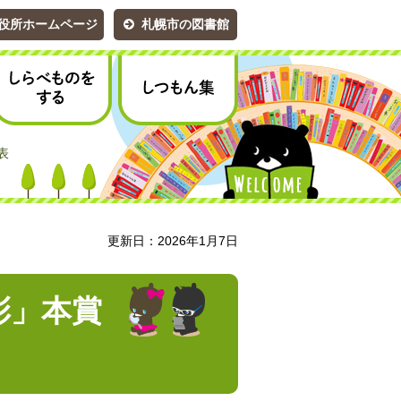
役所ホームページ
札幌市の図書館
しらべものをする
しつもん集
表
更新日：2026年1月7日
彰」本賞