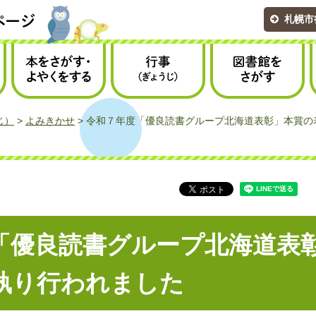
札幌市
本をさがす・
行事（ぎょうじ）
図書館をさがす
よやくをする
じ）
>
よみきかせ
> 令和７年度「優良読書グループ北海道表彰」本賞の
「優良読書グループ北海道表
執り行われました