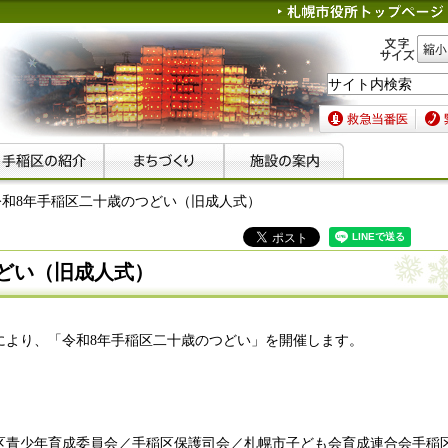
文字サイズ
縮小
救急当番医
緊急
令和8年手稲区二十歳のつどい（旧成人式）
どい（旧成人式）
により、「令和8年手稲区二十歳のつどい」を開催します。
区青少年育成委員会／手稲区保護司会／札幌市子ども会育成連合会手稲