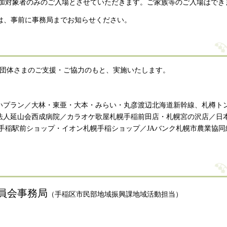
加対象者のみのご入場とさせていただきます。ご家族等のご入場はでき
は、事前に事務局までお知らせください。
、団体さまのご支援・ご協力のもと、実施いたします。
いプラン／大林・東亜・大本・みらい・丸彦渡辺北海道新幹線、札樽ト
法人延山会西成病院／カラオケ歌屋札幌手稲前田店・札幌宮の沢店／日
手稲駅前ショップ・イオン札幌手稲ショップ／JAバンク札幌市農業協同組
員会事務局
（手稲区市民部地域振興課地域活動担当）