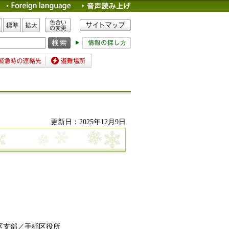
色合いの変更
標準
拡大
時の連絡先
避難場所
更新日：2025年12月9日
区支部／手稲区役所