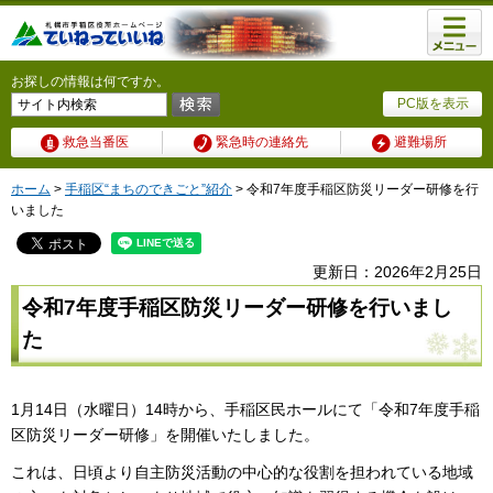
メニュ
ー
お探しの情報は何ですか。
PC版を表示
救急当番医
緊急時の連絡先
避難場所
ホーム
>
手稲区“まちのできごと”紹介
> 令和7年度手稲区防災リーダー研修を行
いました
更新日：2026年2月25日
令和7年度手稲区防災リーダー研修を行いまし
た
1月14日（水曜日）14時から、手稲区民ホールにて「令和7年度手稲
区防災リーダー研修」を開催いたしました。
これは、日頃より自主防災活動の中心的な役割を担われている地域