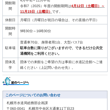
4月中旬～11月中旬
開館期
令和7（2025）年度の開館期間は
4月12日（土曜日）～
間
11月15日（土曜日）
です。
休館日
月曜日（月曜日が祝日の場合は、その直後の平日）
開館時
9時30分～16時30分
間
普通車70台、身障者用1台、大型バス7台
駐車場
駐車台数に限りがございますので、できるだけ公共交
通機関をご利用ください。
団体見
団体での来館をご希望の方は事前に水道記念館へご連
学
絡ください（上記問い合わせ先）。
このページについてのお問い合わせ
札幌市水道局総務部企画課
〒060-0041 札幌市中央区大通東11丁目23