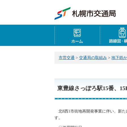
ホーム
市営交通
>
交通局の取組み
>
地下鉄
東豊線さっぽろ駅15番、1
北8西1市街地再開発事業に伴い、新た
す。