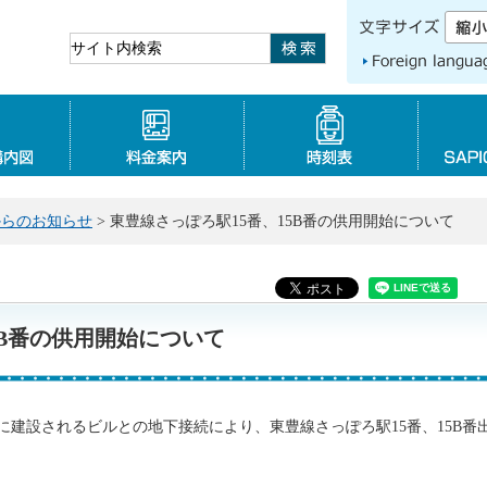
Foreign language
路線図・構内図
料金案内
時刻表
からのお知らせ
> 東豊線さっぽろ駅15番、15B番の供用開始について
5B番の供用開始について
に建設されるビルとの地下接続により、東豊線さっぽろ駅15番、15B番