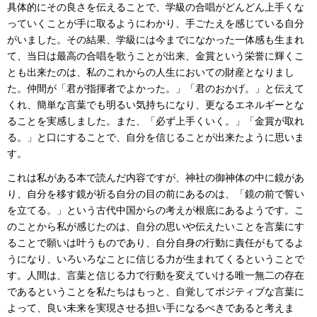
具体的にその良さを伝えることで、学級の合唱がどんどん上手くな
っていくことが手に取るようにわかり、手ごたえを感じている自分
がいました。その結果、学級には今までになかった一体感も生まれ
て、当日は最高の合唱を歌うことが出来、金賞という栄誉に輝くこ
とも出来たのは、私のこれからの人生においての財産となりまし
た。仲間が「君が指揮者でよかった。」「君のおかげ。」と伝えて
くれ、簡単な言葉でも明るい気持ちになり、更なるエネルギーとな
ることを実感しました。また、「必ず上手くいく。」「金賞が取れ
る。」と口にすることで、自分を信じることが出来たように思いま
す。
これは私がある本で読んだ内容ですが、神社の御神体の中に鏡があ
り、自分を移す鏡が祈る自分の目の前にあるのは、「鏡の前で誓い
を立てる。」という古代中国からの考えが根底にあるようです。こ
のことから私が感じたのは、自分の思いや伝えたいことを言葉にす
ることで願いは叶うものであり、自分自身の行動に責任がもてるよ
うになり、いろいろなことに信じる力が生まれてくるということで
す。人間は、言葉と信じる力で行動を変えていける唯一無二の存在
であるということを私たちはもっと、自覚してポジティブな言葉に
よって、良い未来を実現させる担い手になるべきであると考えま