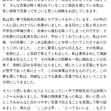
す。そんな言葉が軽く使われていることに抵抗を感じている私は、
良い意味で言葉ってすごいと思った経験をお話していきます。
私は習い事で高校生の先輩とチアダンスをやっています。その中の
一人に話しかけづらい先輩がいました。ある日のこと私と何人かの
中学生の準備が遅く、全体から後れを取ってしまったのですが、そ
の先輩だけは私達を気にかけ、手伝ってくれていました。私はその
後、その先輩に「さっきは私達のことを待っていてくださりありが
とうございました。」と少し緊張しながら伝えると、その先輩は、
「全然だよ。」と笑顔で答えてくれました。私は勇気を出して感謝
の言葉を伝えたことで、その先輩との距離を一気に縮めることが出
来て、気軽に話せる存在になりました。感じたことを言葉にするの
が苦手であった私にとって、この出来事は大きなものでした。この
事を通して私は、些細なことでも素直に言葉で伝えるということを
大切にしてきました。
そういう思いを強くもつようになっていく中で学校生活では合唱コ
ンクールがありました。学級の指揮者であった私は、良いと思った
ところをみんなに分かりやすい言葉で伝えることを意識して取り組
みました。例えば、「ここが上手。」「とってもいいよ。」などと