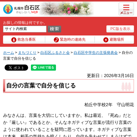
メニュ
ー
お探しの情報は何ですか。
PC版を表示
救急当番医
緊急時の連絡先
避難場所
ホーム
>
まちづくり
>
白石区ふるさと会
>
白石区中学生の主張発表会
> 自分の
言葉で自分を信じる
更新日：2026年3月16日
自分の言葉で自分を信じる
柏丘中学校2年 守山明花
みなさんは、言葉を大切にしていますか。私は最近、『死ぬ』だと
か『厳しい』であるとか、そんなネガティブな言葉が流行り言葉の
ように使われていることを疑問に思っています。ネガティブな言葉
は本来、相手の気持ちを暗くしたり、自信を失わせてしまうはずで