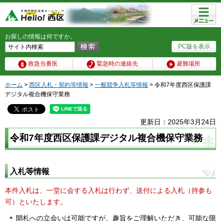
メニュ
ー
お探しの情報は何ですか。
PC版を表示
救急当番医
緊急時の連絡先
避難場所
ホーム
>
西区入札・契約等情報
>
一般競争入札等情報
> 令和7年度西区保護課
デジタル複合機保守業務
更新日：2025年3月24日
令和7年度西区保護課デジタル複合機保守業務
入札等情報
本件入札は、一堂に会する入札は行わず、送付による入札（持参も
可）といたします。
開札への立会いは可能ですが、趣旨をご理解いただき、可能な限