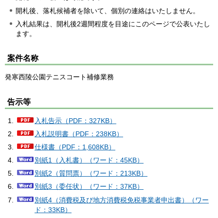
開札後、落札候補者を除いて、個別の連絡はいたしません。
入札結果は、開札後2週間程度を目途にこのページで公表いたし
ます。
案件名称
発寒西陵公園テニスコート補修業務
告示等
入札告示（PDF：327KB）
入札説明書（PDF：238KB）
仕様書（PDF：1,608KB）
別紙1（入札書）（ワード：45KB）
別紙2（質問票）（ワード：213KB）
別紙3（委任状）（ワード：37KB）
別紙4（消費税及び地方消費税免税事業者申出書）（ワー
ド：33KB）