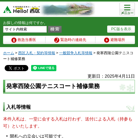
メニュ
ー
お探しの情報は何ですか。
PC版を表示
救急当番医
緊急時の連絡先
避難場所
ホーム
>
西区入札・契約等情報
>
一般競争入札等情報
> 発寒西陵公園テニスコ
ート補修業務
更新日：2025年4月11日
発寒西陵公園テニスコート補修業務
入札等情報
本件入札は、一堂に会する入札は行わず、送付による入札（持参も
可）といたします。
開札への立会いは可能です。