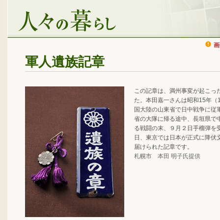
画
軍人遺族記章
この記章は、満州事変が起こった
た。本田嘉一さんは昭和15年（1
国大陸の山東省で日中戦争に従
省の大隊に帰る途中、長垣県で
る戦闘の末、９月２日手榴弾を
日、東京では日本が正式に降伏
届けられた記章です。
札幌市 本田 明子氏提供