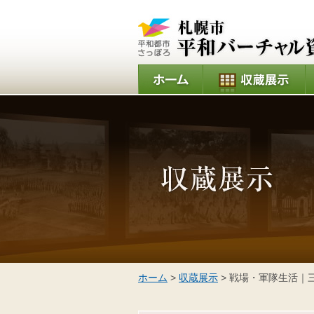
ホーム
>
収蔵展示
> 戦場・軍隊生活｜