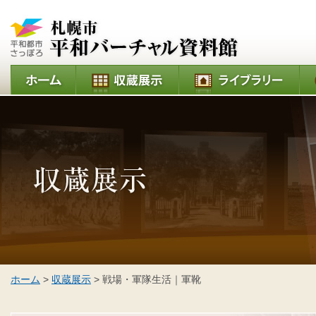
ホーム
>
収蔵展示
> 戦場・軍隊生活｜軍靴