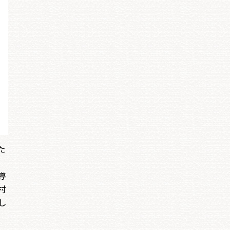
た
導
村
し