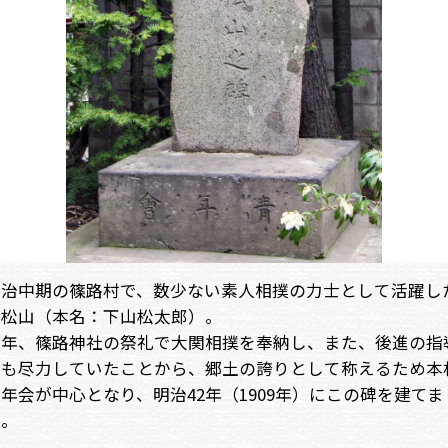
明治中期の篠路村で、数少ない素人相撲の力士として活躍し
小松山（本名：下山松太郎）。
例年、篠路神社の祭礼で大関相撲を奉納し、また、後進の指
にも尽力していたことから、郷土の誇りとして称えるため本
年会が中心となり、明治42年（1909年）にこの碑を建てま
た。