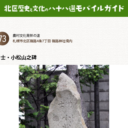
73
農村文化発祥の道
札幌市北区篠路4条7丁目 篠路神社境内
力士・小松山之碑