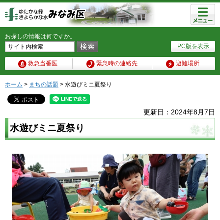
メニュ
ー
お探しの情報は何ですか。
PC版を表示
救急当番医
緊急時の連絡先
避難場所
ホーム
>
まちの話題
> 水遊びミニ夏祭り
更新日：2024年8月7日
水遊びミニ夏祭り