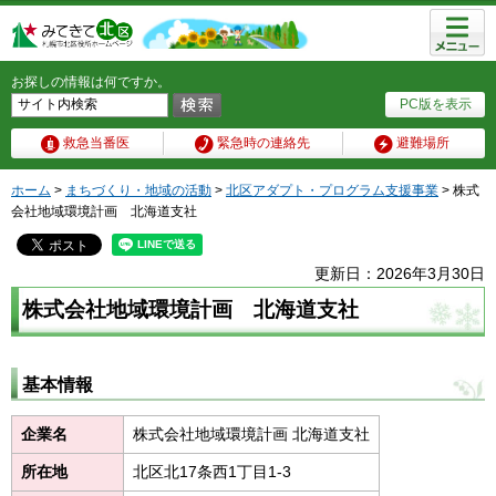
メニュ
ー
お探しの情報は何ですか。
PC版を表示
救急当番医
緊急時の連絡先
避難場所
ホーム
>
まちづくり・地域の活動
>
北区アダプト・プログラム支援事業
> 株式
会社地域環境計画 北海道支社
更新日：2026年3月30日
株式会社地域環境計画 北海道支社
基本情報
企業名
株式会社地域環境計画 北海道支社
所在地
北区北17条西1丁目1-3