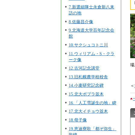
7.新選組隊士永倉新八来
訪の地
8.佐藤昌介像
9.北海道大学百年記念会
館
10.サクシュコトニ川
11.ウィリアム・S・クラ
ーク像
場
12.古河記念講堂
13.旧札幌農学校校舎
14.小麦研究記念碑
＜
15.北大ポプラ並木
16.「人工雪誕生の地」碑
17.北大イチョウ並木
18.母子像
19.恵迪寮歌「都ぞ弥生」
歌碑