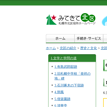
ホーム
>
北区の紹介
>
歴史と文化
>
北
1.文学と学問の道
1.有島武郎邸跡
2.旧札幌中学校「発祥の
地」碑
3.石川啄木の下宿跡
4.朔風
6
5.偕楽園跡
6.清華亭