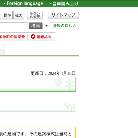
色合いの変更
標準
拡大
時の連絡先
避難場所
更新日：2024年4月18日
折衷の建物です。その建築様式は当時と