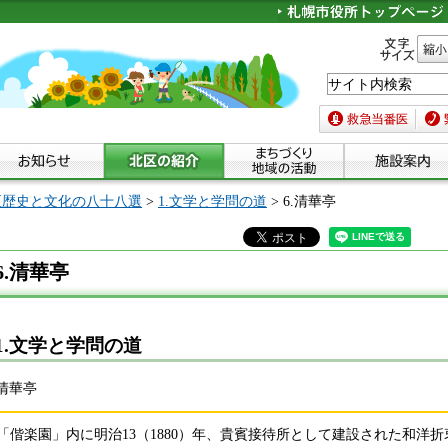
文字サイズ
縮小
救急当番医
緊急
区歴史と文化の八十八選
>
1.文学と学問の道
> 6.清華亭
6.清華亭
1.文学と学問の道
.清華亭
「偕楽園」内に明治13（1880）年、貴賓接待所として建設された和洋