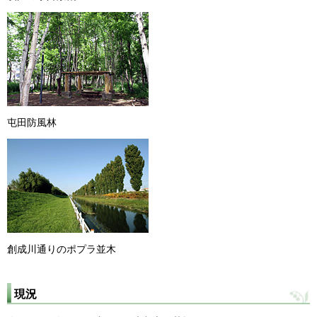
屯田防風林
創成川通りのポプラ並木
現況