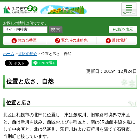
メニュ
ー
お探しの情報は何ですか。
PC版を表示
救急当番医
緊急時の連絡先
避難場所
ホーム
>
北区の紹介
> 位置と広さ、自然
更新日：2019年12月24日
位置と広さ、自然
位置と広さ
北区は札幌市の北部に位置し、東は創成川、旧篠路村境界で東区
と、西は新川を挟み、西区および手稲区と、南はJR函館本線を境に
して中央区と、北は発寒川、茨戸川および石狩川を隔てて石狩市、
当別町と接しています。