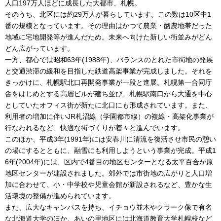
人口197万人ほどに成長した大都市、札幌。
そのうち、北区には約29万人が暮らしています。この数は10区中1
番の規模となっています。その理由はかつて農業・酪農地帯だった
地域に宅地開発等が進んだため。未来へ向けた新しい街並みがどん
どん広がっています。
一方、都心では昭和63年(1988年)、バランスのとれた市街地の発展
と交通渋滞の緩和を目指した鉄道高架事業が完成しました。それを
きっかけに、札幌駅北口再開発事業が一段と進展。札幌第一合同庁
舎をはじめとする高層ビルが建ち並び、札幌駅南口から大通を中心
としていたオフィス街が新たに北口にも形成されています。また、
利用者の増加に伴いJR札沼線（学園都市線）の複線・高架化事業が
行なわれるなど、快適な街づくりが着々と進んでいます。
このほか、平成3年(1991年)には安春川に清流を復活させ市民の憩い
の場にするとともに、融雪にも利用しようという事業が完成。平成1
6年(2004年)には、区内で4番目の地区センターとなる太平百合が原
地区センターが建設されました。郊外では市街地の広がりと人口増
加に合わせて、小・中学校や児童会館が新設されるなど、豊かな生
活環境の整備が進められています。
また、広大なキャンパスを持ち、イチョウ並木やクラーク像で有名
な北海道大学のほか、あいの里地区には北海道教育大学札幌校など