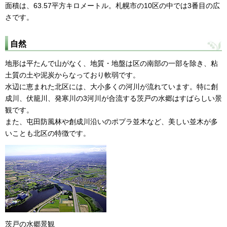
面積は、63.57平方キロメートル。札幌市の10区の中では3番目の広
さです。
自然
地形は平たんで山がなく、地質・地盤は区の南部の一部を除き、粘
土質の土や泥炭からなっており軟弱です。
水辺に恵まれた北区には、大小多くの河川が流れています。特に創
成川、伏籠川、発寒川の3河川が合流する茨戸の水郷はすばらしい景
観です。
また、屯田防風林や創成川沿いのポプラ並木など、美しい並木が多
いことも北区の特徴です。
茨戸の水郷景観