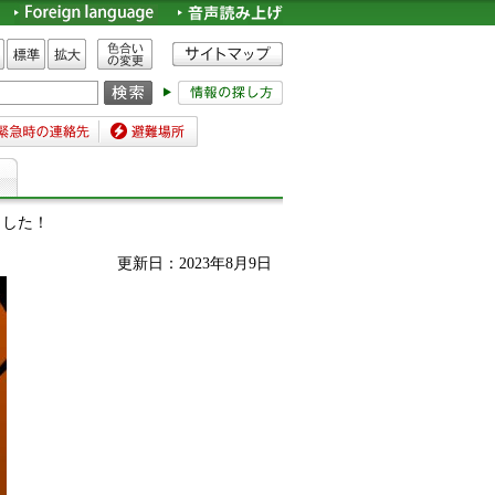
色合いの変更
標準
拡大
時の連絡先
避難場所
ました！
更新日：2023年8月9日