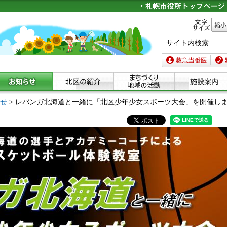
文字サイズ
縮小
救急当番医
緊急
せ
> レバンガ北海道と一緒に「北区少年少女スポーツ大会」を開催し