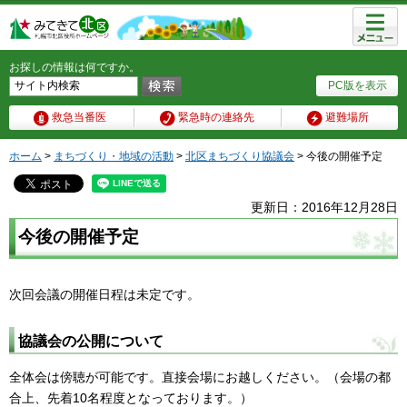
メニュ
ー
お探しの情報は何ですか。
PC版を表示
救急当番医
緊急時の連絡先
避難場所
ホーム
>
まちづくり・地域の活動
>
北区まちづくり協議会
> 今後の開催予定
更新日：2016年12月28日
今後の開催予定
次回会議の開催日程は未定です。
協議会の公開について
全体会は傍聴が可能です。直接会場にお越しください。（会場の都
合上、先着10名程度となっております。）