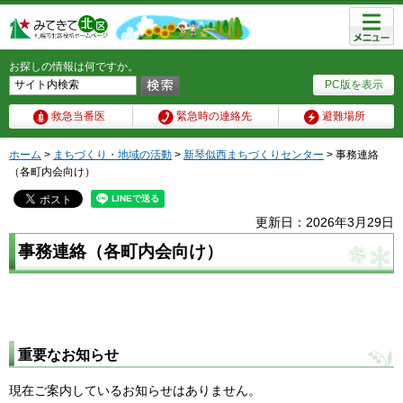
メニュ
ー
お探しの情報は何ですか。
PC版を表示
救急当番医
緊急時の連絡先
避難場所
ホーム
>
まちづくり・地域の活動
>
新琴似西まちづくりセンター
> 事務連絡
（各町内会向け）
更新日：2026年3月29日
事務連絡（各町内会向け）
重要なお知らせ
現在ご案内しているお知らせはありません。