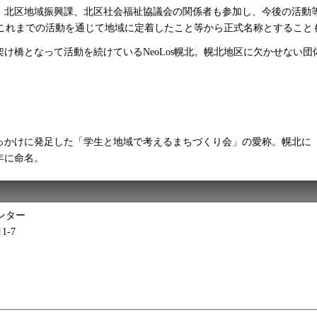
、北区地域振興課、北区社会福祉協議会の関係者も参加し、今後の活動
が、これまでの活動を通じて地域に定着したこと等から正式名称とするこ
橋となって活動を続けているNeoLos幌北。幌北地区に欠かせない
きっかけに発足した「学生と地域で考えるまちづくり会」の愛称。幌北に
年に命名。
ンター
1-7