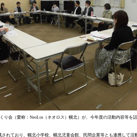
くり会（愛称：NeoLos（ネオロス）幌北）が、今年度の活動内容等を
されており、幌北小学校、幌北児童会館、民間企業等とも連携して活