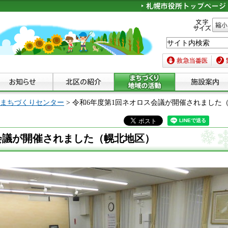
文字サイズ
縮小
救急当番医
緊急
まちづくりセンター
> 令和6年度第1回ネオロス会議が開催されました
会議が開催されました（幌北地区）