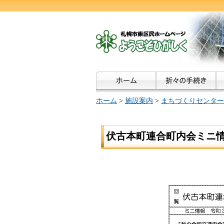
ホーム
>
施設案内
>
まちづくりセンター
伏古本町連合町内会ミニ情