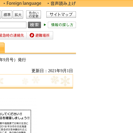
色合いの変更
標準
拡大
時の連絡先
避難場所
年9月号）発行
更新日：2021年9月1日