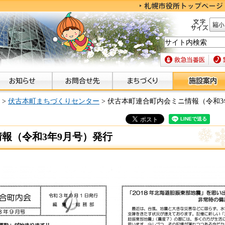
文字サイズ
縮小
救急当番医
緊急
>
伏古本町まちづくりセンター
> 伏古本町連合町内会ミニ情報（令和3
報（令和3年9月号）発行