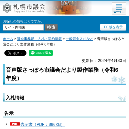
メニュ
ー
お探しの情報は何ですか。
PC版を表示
ホーム
>
議会事務局 入札・契約情報
>
一般競争入札など
> 音声版さっぽろ市
議会だより製作業務（令和6年度）
更新日：2024年4月30日
音声版さっぽろ市議会だより製作業務（令和6
年度）
入札情報
告示
告示書（PDF：886KB）