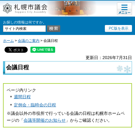
メニュ
ー
お探しの情報は何ですか。
PC版を表示
ホーム
>
会議のご案内
> 会議日程
更新日：2026年7月31日
会議日程
ページ内リンク
週間日程
定例会・臨時会の日程
※議会以外の市役所で行っている会議の日程は札幌市ホームペ
ージの「
会議等開催のお知らせ
」からご確認ください。