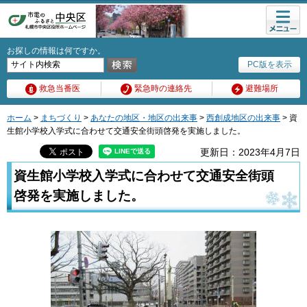
メニュ
ー
お探しの情報は何ですか。
PC版を表示
救急当番医
緊急時の連絡先
避難場所
ホーム
>
まちづくり
>
あなたの地区・地区の出来事
>
西創成地区の出来事
> 資
生館小学校入学式に合わせて交通安全街頭啓発を実施しました。
更新日：2023年4月7日
資生館小学校入学式に合わせて交通安全街頭
啓発を実施しました。