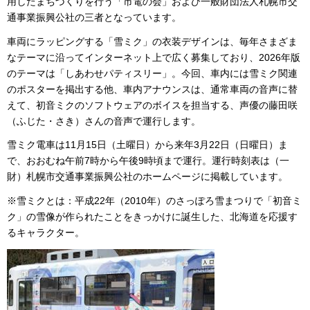
用したまちづくりを行う「市電の会」および一般財団法人札幌市交
通事業振興公社の三者となっています。
車両にラッピングする「雪ミク」の衣装デザインは、毎年さまざま
なテーマに沿ってインターネット上で広く募集しており、2026年版
のテーマは「しあわせパティスリー」。今回、車内には雪ミク関連
のポスターを掲出する他、車内アナウンスは、通常車両の音声に替
えて、初音ミクのソフトウェアのボイスを担当する、声優の藤田咲
（ふじた・さき）さんの音声で運行します。
雪ミク電車は11月15日（土曜日）から来年3月22日（日曜日）ま
で、おおむね午前7時から午後9時頃まで運行。運行時刻表は（一
財）札幌市交通事業振興公社のホームページに掲載しています。
※
雪ミクとは：平成22年（2010年）のさっぽろ雪まつりで「初音ミ
ク」の雪像が作られたことをきっかけに誕生した、北海道を応援す
るキャラクター。