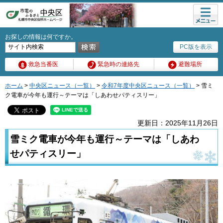
メニュ
ー
お探しの情報は何ですか。
PC版を表示
救急当番医
緊急時の連絡先
避難場所
ホーム
>
中央区ニュース（一覧）
>
令和7年度中央区ニュース（一覧）
> 雪ミ
ク電車が今年も運行～テーマは「しあわせパティスリー」
更新日：2025年11月26日
雪ミク電車が今年も運行～テーマは「しあわ
せパティスリー」