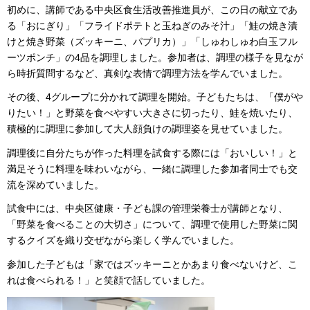
初めに、講師である中央区食生活改善推進員が、この日の献立であ
る「おにぎり」「フライドポテトと玉ねぎのみそ汁」「鮭の焼き漬
けと焼き野菜（ズッキーニ、パプリカ）」「しゅわしゅわ白玉フル
ーツポンチ」の4品を調理しました。参加者は、調理の様子を見なが
ら時折質問するなど、真剣な表情で調理方法を学んでいました。
その後、4グループに分かれて調理を開始。子どもたちは、「僕がや
りたい！」と野菜を食べやすい大きさに切ったり、鮭を焼いたり、
積極的に調理に参加して大人顔負けの調理姿を見せていました。
調理後に自分たちが作った料理を試食する際には「おいしい！」と
満足そうに料理を味わいながら、一緒に調理した参加者同士でも交
流を深めていました。
試食中には、中央区健康・子ども課の管理栄養士が講師となり、
「野菜を食べることの大切さ」について、調理で使用した野菜に関
するクイズを織り交ぜながら楽しく学んでいました。
参加した子どもは「家ではズッキーニとかあまり食べないけど、こ
れは食べられる！」と笑顔で話していました。