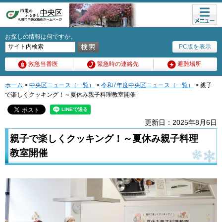
メニュ
ー
お探しの情報は何ですか。
PC版を表示
救急当番医
緊急時の連絡先
避難場所
ホーム
>
中央区ニュース（一覧）
>
令和7年度中央区ニュース（一覧）
> 親子
で楽しくクッキング！～夏休み親子料理教室開催
更新日：2025年8月6日
親子で楽しくクッキング！～夏休み親子料理
教室開催