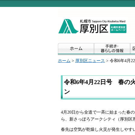
ホーム
>
厚別区ニュース
> 令和6年4
令和6年4月22日号 春
ン
4月20日から全道で一斉に始まった春
ら、新さっぽろアークシティ（厚別区
春先は空気が乾燥し火災が発生しやす