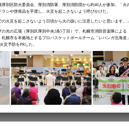
幌厚別区防火委員会、厚別消防署、厚別消防団から約40人が参加。「火
チラシや啓発品を手渡し、火災を起こさないよう呼びかけた。
宅での火災を起こさないよう日頃から火の扱いに注意したいと思います。
の光の広場（厚別区厚別中央2条5丁目）で、札幌市消防音楽隊による「1
、札幌市を本拠地とするプロバスケットボールチーム「レバンガ北海道
火災予防をPRした。