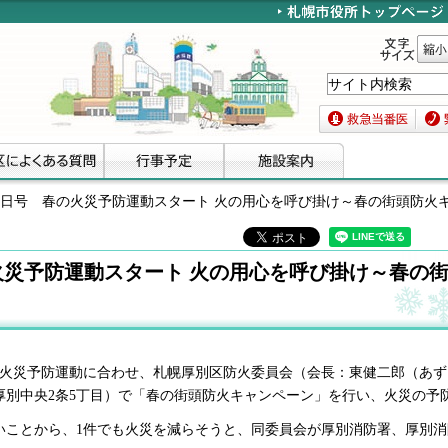
文字サイズ
縮小
救急当番医
緊急
月22日号 春の火災予防運動スタート 火の用心を呼び掛け～春の街頭防火
の火災予防運動スタート 火の用心を呼び掛け～春の
の火災予防運動に合わせ、札幌厚別区防火委員会（会長：東健二郎（あずま
厚別中央2条5丁目）で「春の街頭防火キャンペーン」を行い、火災の予
いことから、1件でも火災を減らそうと、同委員会が厚別消防署、厚別