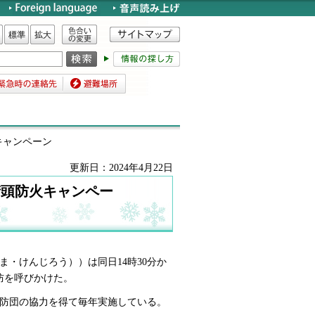
色合いの変更
標準
拡大
時の連絡先
避難場所
キャンペーン
更新日：2024年4月22日
街頭防火キャンペー
・けんじろう））は同日14時30分か
防を呼びかけた。
消防団の協力を得て毎年実施している。