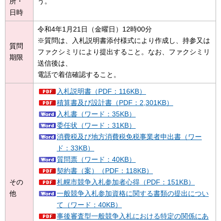
所・
う。
日時
令和4年1月21日（金曜日）12時00分
※質問は、入札説明書添付様式により作成し、持参又は
質問
ファクシミリにより提出すること。なお、ファクシミリ
期限
送信後は、
電話で着信確認すること。
入札説明書（PDF：116KB）
積算書及び設計書（PDF：2,301KB）
入札書（ワード：35KB）
委任状（ワード：31KB）
消費税及び地方消費税免税事業者申出書（ワー
ド：33KB）
質問票（ワード：40KB）
契約書（案）（PDF：118KB）
その
札幌市競争入札参加者心得（PDF：151KB）
他
一般競争入札参加資格に関する書類の提出につい
て（ワード：40KB）
事後審査型一般競争入札における特定の関係にあ