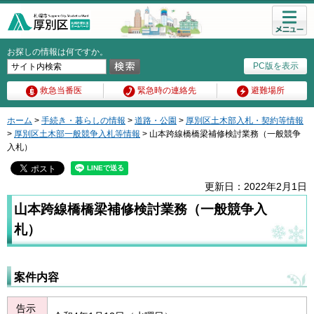
メニュ
ー
お探しの情報は何ですか。
PC版を表示
救急当番医
緊急時の連絡先
避難場所
ホーム
>
手続き・暮らしの情報
>
道路・公園
>
厚別区土木部入札・契約等情報
>
厚別区土木部一般競争入札等情報
> 山本跨線橋橋梁補修検討業務（一般競争
入札）
更新日：2022年2月1日
山本跨線橋橋梁補修検討業務（一般競争入
札）
案件内容
告示