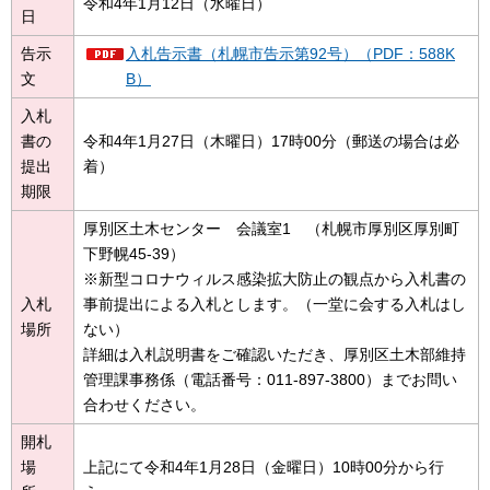
令和4年1月12日（水曜日）
日
告示
入札告示書（札幌市告示第92号）（PDF：588K
文
B）
入札
書の
令和4年1月27日（木曜日）17時00分（郵送の場合は必
提出
着）
期限
厚別区土木センター 会議室1 （札幌市厚別区厚別町
下野幌45-39）
※新型コロナウィルス感染拡大防止の観点から入札書の
入札
事前提出による入札とします。（一堂に会する入札はし
場所
ない）
詳細は入札説明書をご確認いただき、厚別区土木部維持
管理課事務係（電話番号：011-897-3800）までお問い
合わせください。
開札
場
上記にて令和4年1月28日（金曜日）10時00分から行