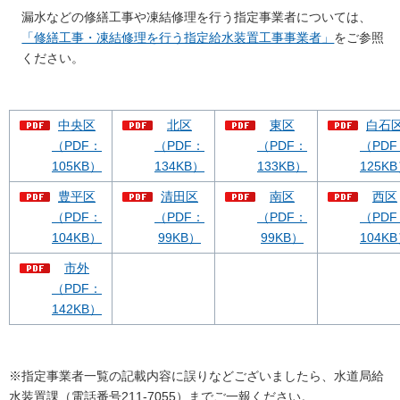
漏水などの修繕工事や凍結修理を行う指定事業者については、
「修繕工事・凍結修理を行う指定給水装置工事事業者」
をご参照
ください。
中央区
北区
東区
白石
（PDF：
（PDF：
（PDF：
（PDF
105KB）
134KB）
133KB）
125K
豊平区
清田区
南区
西区
（PDF：
（PDF：
（PDF：
（PDF
104KB）
99KB）
99KB）
104K
市外
（PDF：
142KB）
※指定事業者一覧の記載内容に誤りなどございましたら、水道局給
水装置課（電話番号211-7055）までご一報ください。