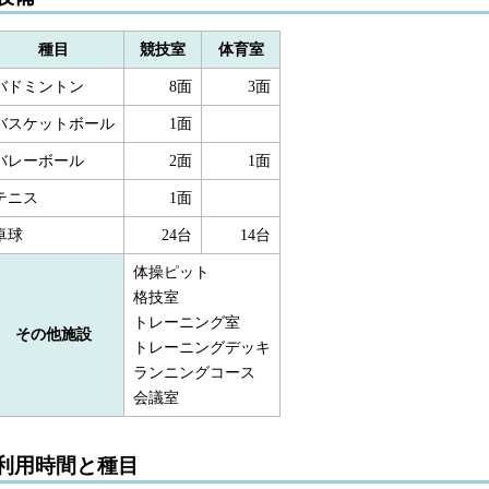
種目
競技室
体育室
バドミントン
8面
3面
バスケットボール
1面
バレーボール
2面
1面
テニス
1面
卓球
24台
14台
体操ピット
格技室
トレーニング室
その他施設
トレーニングデッキ
ランニングコース
会議室
利用時間と種目