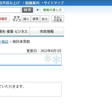
所
文字サイズ
縮小
標準
拡大
色合い
の変更
ツ施設
> 南区体育館
更新日：2022年8月1日
ていただきます。