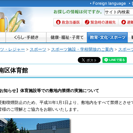
お探しの情報は何です
か。
救急当番医
緊急時の連絡先
避難場
ツ・レジャー
>
スポーツ
>
スポーツ施設・学校開放のご案内
>
スポー
南区体育館
お知らせ】体育施設等での敷地内禁煙の実施について
受動喫煙防止のため、平成31年1月1日より、敷地内をすべて禁煙とさせ
皆様のご理解とご協力をお願いいたします。