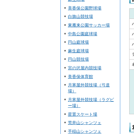
美香保公園野球場
白旗山競技場
東雁来公園サッカー場
中島公園庭球場
円山庭球場
麻生庭球場
円山競技場
宮の沢屋内競技場
美香保体育館
月寒屋外競技場（弓道
場）
月寒屋外競技場（ラグビ
ー場）
星置スケート場
荒井山シャンツェ
手稲山シャンツェ