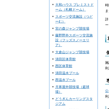
大和ハウス プレミストド
時
ーム（札幌ドーム）
ま
スポーツ交流施設（つど
詳
ーむ）
ー
宮の森ジャンプ競技場
藤野野外スポーツ交流施
設（フッズスノーエリ
ア）
大倉山ジャンプ競技場
清田区体育館
施
西区体育館
利
清田温水プール
西温水プール
月寒屋外競技場（庭球
公
場）
利
どうぎんカーリングスタ
ジアム