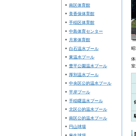
南区体育館
美香保体育館
手稲区体育館
中島体育センター
月寒体育館
昭
白石温水プール
東温水プール
体
室
豊平公園温水プール
厚別温水プール
中央区公的温水プール
平岸プール
手稲曙温水プール
北区公的温水プール
南区公的温水プール
円山球場
麻生球場