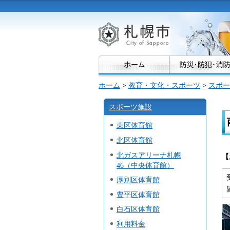
札幌市
ホーム
>
教育・文化・スポーツ
>
スポー
スポーツ施設
東区体育館
北区体育館
北ガスアリーナ札幌
【
46（中央体育館）
厚別区体育館
豊平区体育館
白石区体育館
利用料金