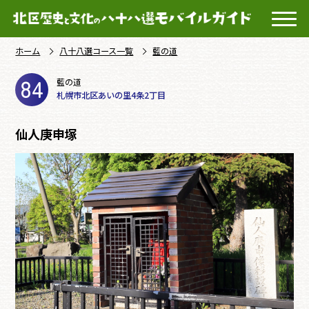
ホーム
八十八選コース一覧
藍の道
84
藍の道
札幌市北区あいの里4条2丁目
仙人庚申塚