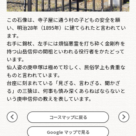
この石像は、寺子屋に通う村の子どもの安全を願
い、明治28年（1895年）に建てられたと言われてい
ます。
右手に錫杖、左手には煩悩悪霊を打ち砕く金剛杵を
持つ山岳信仰の開祖といわれる役行者をかたどって
います。
仙人姿の庚申塚は極めて珍しく、民俗学上も貴重な
ものと言われています。
台座に刻まれている「見ざる、言わざる、聞かざ
る」の三猿は、何事も慎み深くあらねばならないと
いう庚申信仰の教えを表しています。
コースマップに戻る
前
次
へ
へ
Google マップで見る