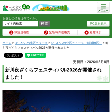
メニュ
ー
お探しの情報は何ですか。
PC版を表示
救急当番医
緊急時の連絡先
避難場所
ホーム
>
ぽっぴぃの北区ニュース
>
ぽっぴぃの北区ニュース（新川地区）
> 新
川夜ざくらフェスティバル2026が開催されました！
更新日：2026年5月8日
新川夜ざくらフェスティバル2026が開催され
ました！