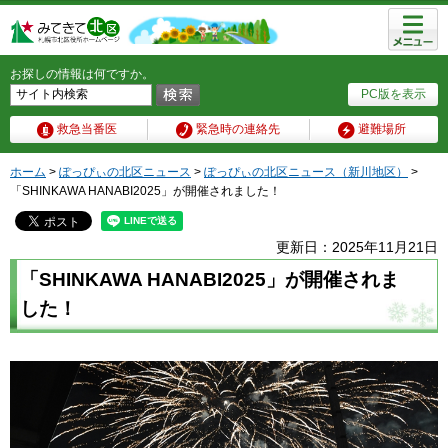
メニュ
ー
お探しの情報は何ですか。
PC版を表示
救急当番医
緊急時の連絡先
避難場所
ホーム
>
ぽっぴぃの北区ニュース
>
ぽっぴぃの北区ニュース（新川地区）
>
「SHINKAWA HANABI2025」が開催されました！
更新日：2025年11月21日
「SHINKAWA HANABI2025」が開催されま
した！