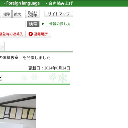
色合いの変更
標準
拡大
時の連絡先
避難場所
スの体操教室」を開催しました
更新日：2024年6月24日
た