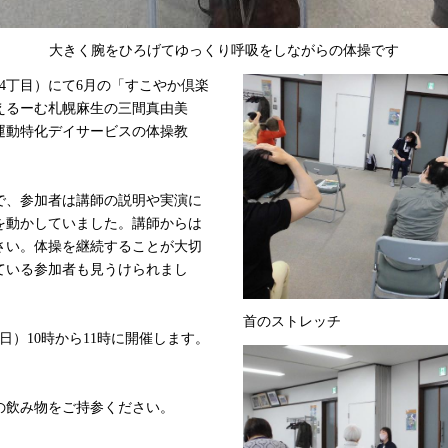
大きく腕をひろげてゆっくり呼吸をしながらの体操です
西4丁目）にて6月の「すこやか倶楽
えるーむ札幌麻生の三間真由美
運動特化デイサービスの体操教
で、参加者は講師の説明や実演に
を動かしていました。講師からは
さい。体操を継続することが大切
ている参加者も見うけられまし
首のストレッチ
日）10時から11時に開催します。
の飲み物をご持参ください。