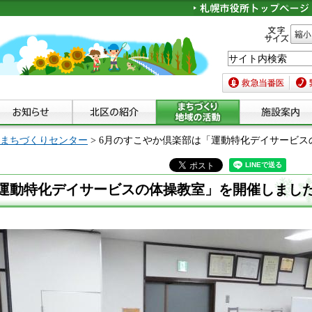
文字サイズ
縮小
救急当番医
緊急
まちづくりセンター
> 6月のすこやか倶楽部は「運動特化デイサービ
「運動特化デイサービスの体操教室」を開催しまし