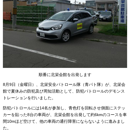
順番に北栄会館を出発します
8月9日（金曜日）、北栄安全パトロール隊（青パト隊）が、北栄会
館で夏休みの防犯及び周知活動として、防犯パトロールのデモンス
トレーションを行いました。
防犯パトロールには14名が参加し、青色灯を回転させ側面にステッ
カーを貼った8台の車両が、北栄会館を出発して約6kmのコースを車
間10mほど空けて、他の車両の通行障害にならないように進みまし
た。