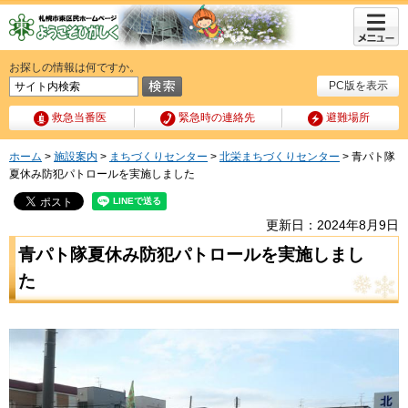
メニュ
ー
お探しの情報は何ですか。
PC版を表示
救急当番医
緊急時の連絡先
避難場所
ホーム
>
施設案内
>
まちづくりセンター
>
北栄まちづくりセンター
> 青パト隊
夏休み防犯パトロールを実施しました
更新日：2024年8月9日
青パト隊夏休み防犯パトロールを実施しまし
た