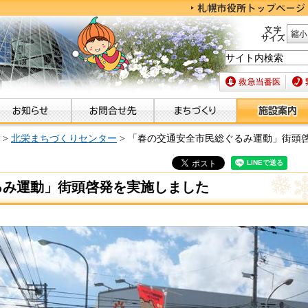
文字サイズ
縮小
救急当番医
緊急
>
北栄まちづくりセンター
> 「春の交通安全市民総ぐるみ運動」街頭
るみ運動」街頭啓発を実施しました