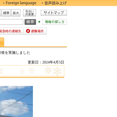
色合いの変更
標準
拡大
時の連絡先
避難場所
啓発を実施しました
更新日：2024年4月5日