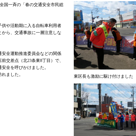
間、全国一斉の「春の交通安全市民総
子供や活動期に入る自転車利用者
とから、交通事故に一層注意しな
通安全運動推進委員会などの関係
店前交差点（北23条東8丁目）で、
通安全を呼びかけました。
訪れました。
東区長も激励に駆け付けました
。