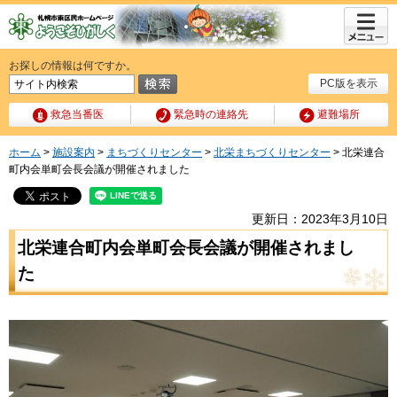
メニュ
ー
お探しの情報は何ですか。
PC版を表示
救急当番医
緊急時の連絡先
避難場所
ホーム
>
施設案内
>
まちづくりセンター
>
北栄まちづくりセンター
> 北栄連合
町内会単町会長会議が開催されました
更新日：2023年3月10日
北栄連合町内会単町会長会議が開催されまし
た