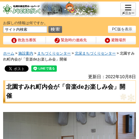
メニュ
ー
お探しの情報は何ですか。
PC版を表示
救急当番医
緊急時の連絡先
避難場所
ホーム
>
施設案内
>
まちづくりセンター
>
北栄まちづくりセンター
> 北園すみ
れ町内会が「音楽deお楽しみ会」開催
更新日：2022年10月8日
北園すみれ町内会が「音楽deお楽しみ会」開
催