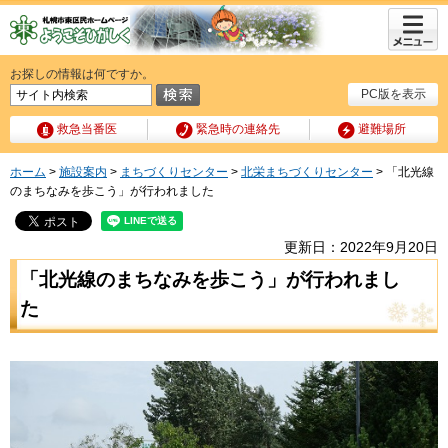
メニュ
ー
お探しの情報は何ですか。
PC版を表示
救急当番医
緊急時の連絡先
避難場所
ホーム
>
施設案内
>
まちづくりセンター
>
北栄まちづくりセンター
> 「北光線
のまちなみを歩こう」が行われました
更新日：2022年9月20日
「北光線のまちなみを歩こう」が行われまし
た