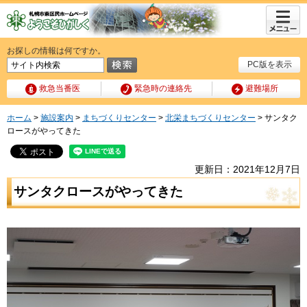
メニュ
ー
お探しの情報は何ですか。
PC版を表示
救急当番医
緊急時の連絡先
避難場所
ホーム
>
施設案内
>
まちづくりセンター
>
北栄まちづくりセンター
> サンタク
ロースがやってきた
更新日：2021年12月7日
サンタクロースがやってきた