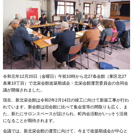
令和元年12月20日（金曜日）午前10時から北27条会館（東区北27
条東10丁目）で北栄会館改築期成会・北栄会館運営委員会の合同会
議が開催されました。
現在、新北栄会館は令和2年2月14日の竣工に向けて新築工事が行わ
れています。新会館は旧会館に比べて集会室等の間取りも広く、ま
た、新たにサロンスペースが設けられ、町内会活動がいっそう活発
になることが期待されます。
会議では、新北栄会館の運営に向けて、今まで改築期成会が中心と