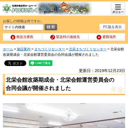
メニュ
ー
お探しの情報は何ですか。
PC版を表示
救急当番医
緊急時の連絡先
避難場所
ホーム
>
施設案内
>
まちづくりセンター
>
北栄まちづくりセンター
> 北栄会館
改築期成会・北栄会館運営委員会の合同会議が開催されました
更新日：2019年12月23日
北栄会館改築期成会・北栄会館運営委員会の
合同会議が開催されました