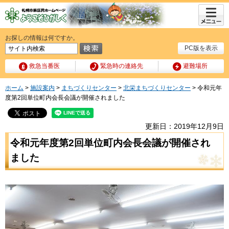
メニュ
ー
お探しの情報は何ですか。
PC版を表示
救急当番医
緊急時の連絡先
避難場所
ホーム
>
施設案内
>
まちづくりセンター
>
北栄まちづくりセンター
> 令和元年
度第2回単位町内会長会議が開催されました
更新日：2019年12月9日
令和元年度第2回単位町内会長会議が開催され
ました