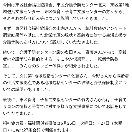
今回は東区社会福祉協議会、東区介護予防センター北栄、東区第1地
域包括支援センター、東区保育・子育て支援センターの方々から、
それぞれの取り組み等について説明していただきました。
まず、東区社会福祉協議会の山内さんから、統計数値やアンケート
調査結果等を基にした北栄地区の現状と高齢者に対する生活支援や
介護予防のあり方について説明していただきました。
続いて、介護予防センター北栄の奥田さん、齋藤さんからは、高齢
者の介護予防を目的とする「すこやか倶楽部」、「転倒予防教
室」、「みんなのタッピー体操」が紹介されました。
そして、次に第1地域包括センターの佐藤さん、今野さんから高齢者
の生活支援拠点である地域包括センターの役割と介護保険制度につ
いての説明がありました。
最後に、東区保育・子育て支援センターの竹内さんからは、子育て
サロンの情報と子育てに対する様々な支援事業についてお話をして
いただきました。
福祉協力員・福祉関係者研修は6月25日（火曜日）・27日（木曜
日）にも北27条会館で開催されます。