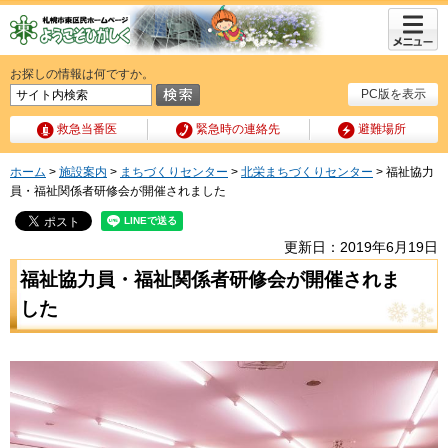
メニュ
ー
お探しの情報は何ですか。
PC版を表示
救急当番医
緊急時の連絡先
避難場所
ホーム
>
施設案内
>
まちづくりセンター
>
北栄まちづくりセンター
> 福祉協力
員・福祉関係者研修会が開催されました
更新日：2019年6月19日
福祉協力員・福祉関係者研修会が開催されま
した