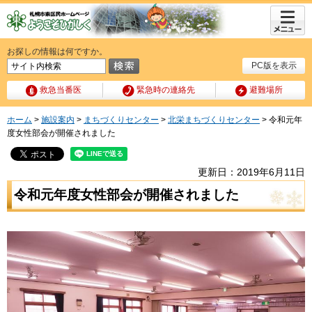
メニュ
ー
お探しの情報は何ですか。
PC版を表示
救急当番医
緊急時の連絡先
避難場所
ホーム
>
施設案内
>
まちづくりセンター
>
北栄まちづくりセンター
> 令和元年
度女性部会が開催されました
更新日：2019年6月11日
令和元年度女性部会が開催されました