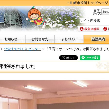
文字サイズ
縮小
救急当番医
緊急
>
北栄まちづくりセンター
> 「子育てサロンつぼみ」が開催されまし
が開催されました