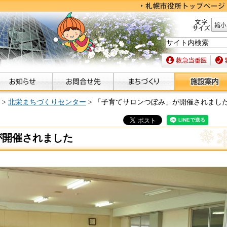
文字サイズ
縮小
救急当番医
緊急
>
北栄まちづくりセンター
> 「子育てサロンつぼみ」が開催されまし
が開催されました