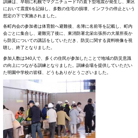
訓練は、早朝に札幌でマグニチュード7の直下型地震が発生し、東区
において震度6を記録し、多数の住宅の損壊、インフラの停止という
想定の下で実施されました。
各町内会の参加者は体育館へ避難後、名簿に名前等を記載し、町内
会ごとに集合し、避難完了後に、東消防署北栄出張所の大屋所長か
ら防災についての講話をしていただき、防災に関する資料映像を視
聴し、終了となりました。
参加人数は340人で、多くの住民が参加したことで地域の防災意識
の向上につながる訓練となりました。訓練会場を提供していただい
た明園中学校の皆様、どうもありがとうございました。