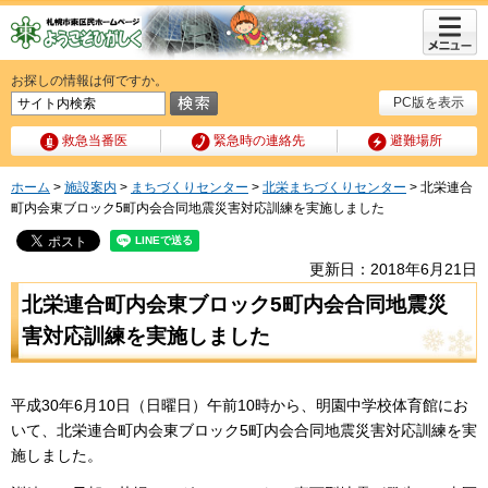
メニュ
ー
お探しの情報は何ですか。
PC版を表示
救急当番医
緊急時の連絡先
避難場所
ホーム
>
施設案内
>
まちづくりセンター
>
北栄まちづくりセンター
> 北栄連合
町内会東ブロック5町内会合同地震災害対応訓練を実施しました
更新日：2018年6月21日
北栄連合町内会東ブロック5町内会合同地震災
害対応訓練を実施しました
平成30年6月10日（日曜日）午前10時から、明園中学校体育館にお
いて、北栄連合町内会東ブロック5町内会合同地震災害対応訓練を実
施しました。