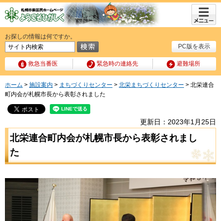
メニュ
ー
お探しの情報は何ですか。
PC版を表示
救急当番医
緊急時の連絡先
避難場所
ホーム
>
施設案内
>
まちづくりセンター
>
北栄まちづくりセンター
> 北栄連合
町内会が札幌市長から表彰されました
更新日：2023年1月25日
北栄連合町内会が札幌市長から表彰されまし
た