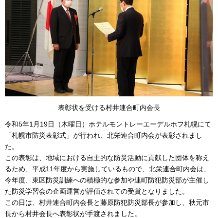
表彰状を受ける村井連合町内会長
令和5年1月19日（木曜日）ホテルモントレーエーデルホフ札幌にて
「札幌市防災表彰式」が行われ、北栄連合町内会が表彰されまし
た。
この表彰は、地域における自主的な防災活動に貢献した団体を称え
るため、平成11年度から実施しているもので、北栄連合町内会は、
今年度、東区防災訓練への積極的な参加や連町防犯防災部が主催し
た防災学習会の企画運営が評価されての受賞となりました。
この日は、村井連合町内会長と藤原防犯防災部長が参加し、秋元市
長から村井会長へ表彰状が手渡されました。