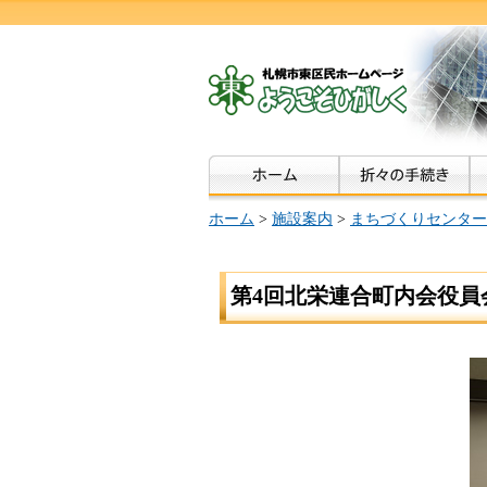
ホーム
>
施設案内
>
まちづくりセンター
第4回北栄連合町内会役員