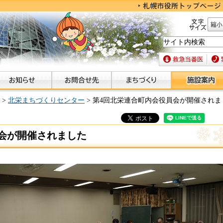
文字サイズ
縮小
救急当番医
緊急
>
北栄まちづくりセンター
> 第4回北栄連合町内会役員会が開催されま
会が開催されました